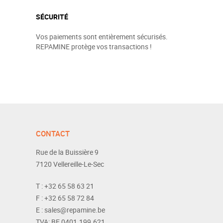
SÉCURITÉ
Vos paiements sont entièrement sécurisés.
REPAMINE protège vos transactions !
CONTACT
Rue de la Buissière 9
7120
Vellereille-Le-Sec
T :
+32 65 58 63 21
F :
+32 65 58 72 84
E :
sales@repamine.be
TVA:
BE 0401.199.621