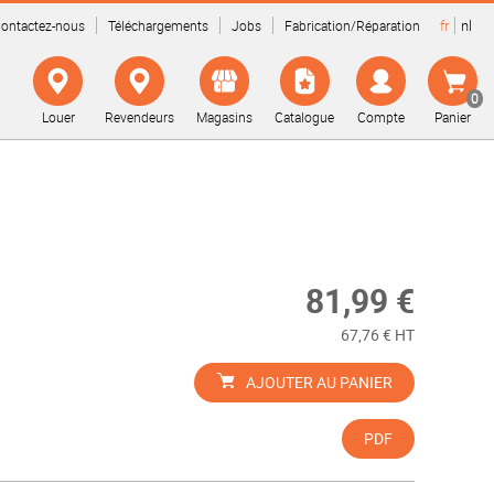
fr
nl
ontactez-nous
Téléchargements
Jobs
Fabrication/Réparation
0
Louer
Revendeurs
Magasins
Catalogue
Compte
Panier
81,99 €
67,76 € HT
AJOUTER AU PANIER
PDF