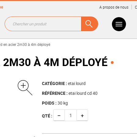
be
A propos de nous
C
urd en acier 2m30 à 4m déployé
R 2M30 À 4M DÉPLOYÉ
CATÉGORIE :
etai lourd
RÉFÉRENCE :
etai lourd cd 40
POIDS :
30
kg
−
+
QTÉ :