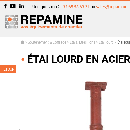
Une question ?
+32 65 58 63 21
ou
sales@repamine.
>
Soutènement & Coffrage
>
Etais, Etrésillons
>
Etai lourd
>
Étai lo
ÉTAI LOURD EN ACIE
RETOUR