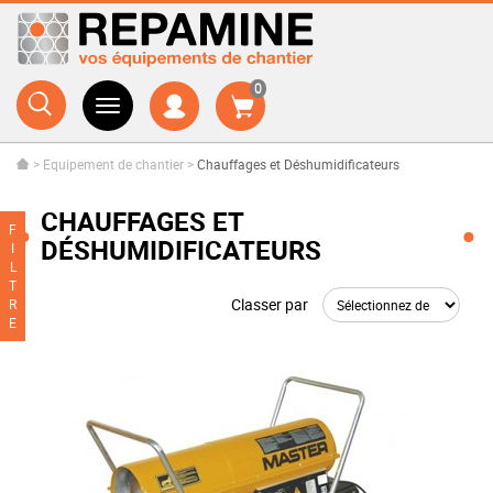
0
>
Equipement de chantier
>
Chauffages et Déshumidificateurs
CHAUFFAGES ET
F
DÉSHUMIDIFICATEURS
I
L
T
Classer par
R
E