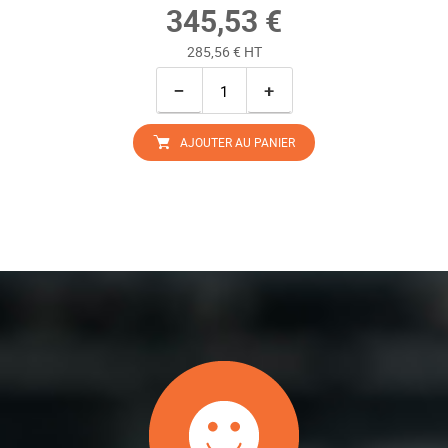
345,53 €
285,56 € HT
−
+
AJOUTER AU PANIER