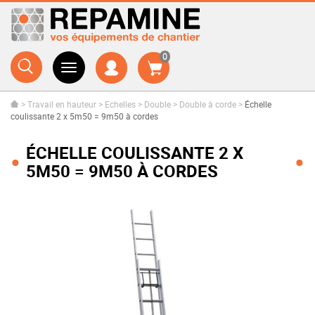
0
>
Travail en hauteur
>
Echelles
>
Double
>
Double à corde
>
Échelle
coulissante 2 x 5m50 = 9m50 à cordes
ÉCHELLE COULISSANTE 2 X
5M50 = 9M50 À CORDES