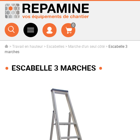
0
>
Travail en hauteur
>
Escabelles
>
Marche d'un seul côté
>
Escabelle 3
marches
ESCABELLE 3 MARCHES