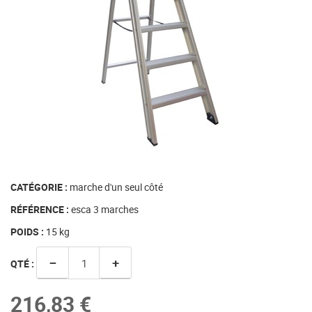
CATÉGORIE :
marche d'un seul côté
RÉFÉRENCE :
esca 3 marches
POIDS :
15
kg
−
+
QTÉ :
216,83 €