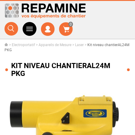
0
>
Electroportatif
>
Appareils de Mesure
>
Laser
>
Kit niveau chantierAL24M
PKG
KIT NIVEAU CHANTIERAL24M
PKG