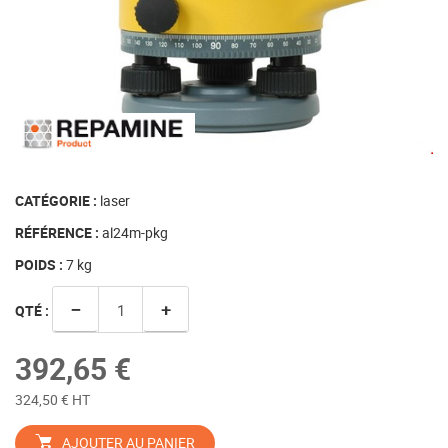
CATÉGORIE :
laser
RÉFÉRENCE :
al24m-pkg
POIDS :
7
kg
−
+
QTÉ :
392,65 €
324,50 € HT
AJOUTER AU PANIER