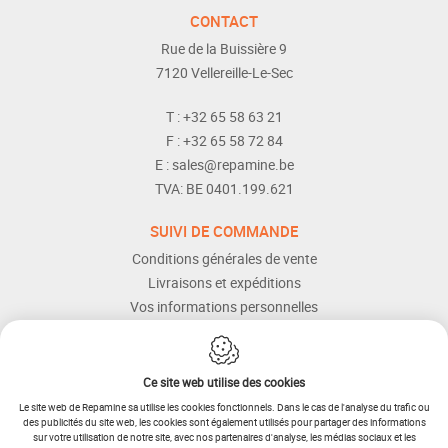
CONTACT
Rue de la Buissière 9
7120
Vellereille-Le-Sec
T :
+32 65 58 63 21
F :
+32 65 58 72 84
E :
sales@repamine.be
TVA:
BE 0401.199.621
SUIVI DE COMMANDE
Conditions générales de vente
Livraisons et expéditions
Vos informations personnelles
Modes de paiement
Services Après-vente
Aide et assistance
Ce site web utilise des cookies
Le site web de Repamine sa utilise les cookies fonctionnels. Dans le cas de l'analyse du trafic ou
des publicités du site web, les cookies sont également utilisés pour partager des informations
sur votre utilisation de notre site, avec nos partenaires d'analyse, les médias sociaux et les