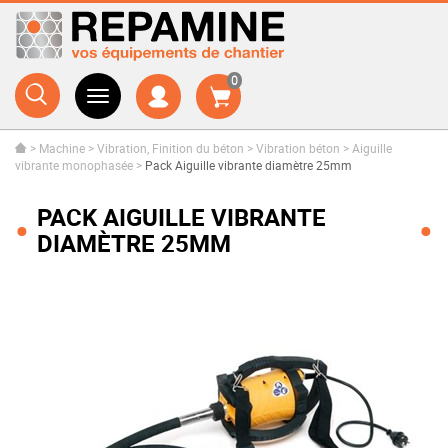
0
>
Machine
>
Vibration, Finition du béton
>
Vibration béton
>
Aiguille
vibrante monophasée
>
Pack Aiguille vibrante diamètre 25mm
PACK AIGUILLE VIBRANTE
DIAMÈTRE 25MM