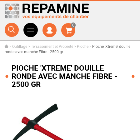
0
>
Outillage
>
Terrassement et Propreté
>
Pioche
>
Pioche 'Xtreme' douille
ronde avec manche Fibre - 2500 gr
PIOCHE 'XTREME' DOUILLE
RONDE AVEC MANCHE FIBRE -
2500 GR