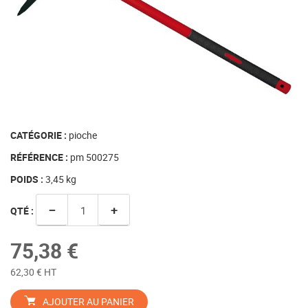
CATÉGORIE :
pioche
RÉFÉRENCE :
pm 500275
POIDS :
3,45
kg
−
+
QTÉ :
75,38 €
62,30 € HT
AJOUTER AU PANIER