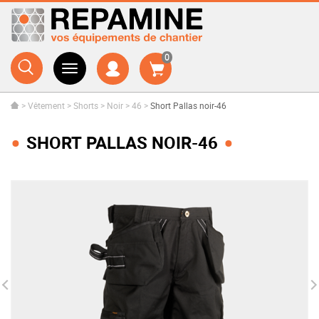
0
>
Vêtement
>
Shorts
>
Noir
>
46
>
Short Pallas noir-46
SHORT PALLAS NOIR-46