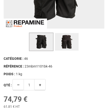
CATÉGORIE :
46
RÉFÉRENCE :
23mbm1101bk-46
POIDS :
1
kg
−
+
QTÉ :
74,79 €
61,81 € HT