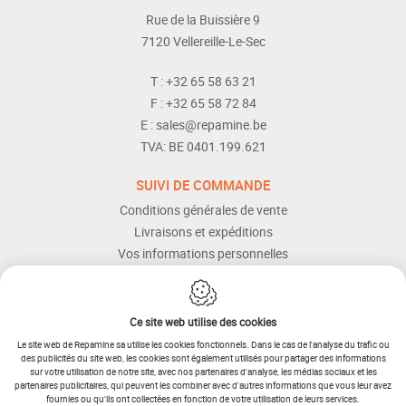
Rue de la Buissière 9
7120
Vellereille-Le-Sec
T :
+32 65 58 63 21
F :
+32 65 58 72 84
E :
sales@repamine.be
TVA:
BE 0401.199.621
SUIVI DE COMMANDE
Conditions générales de vente
Livraisons et expéditions
Vos informations personnelles
Modes de paiement
Services Après-vente
Aide et assistance
Ce site web utilise des cookies
Le site web de Repamine sa utilise les cookies fonctionnels. Dans le cas de l'analyse du trafic ou
des publicités du site web, les cookies sont également utilisés pour partager des informations
sur votre utilisation de notre site, avec nos partenaires d'analyse, les médias sociaux et les
partenaires publicitaires, qui peuvent les combiner avec d'autres informations que vous leur avez
fournies ou qu'ils ont collectées en fonction de votre utilisation de leurs services.