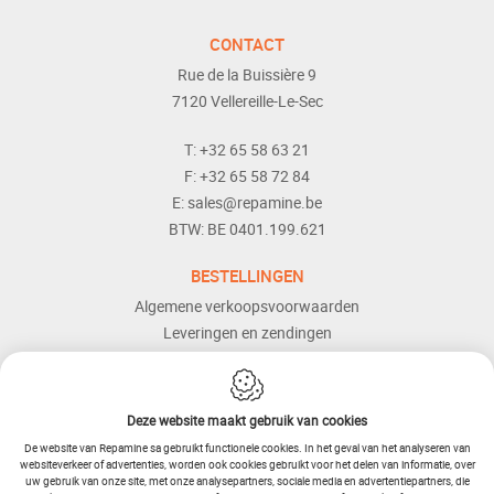
CONTACT
Rue de la Buissière 9
7120
Vellereille-Le-Sec
T:
+32 65 58 63 21
F:
+32 65 58 72 84
E:
sales@repamine.be
BTW:
BE 0401.199.621
BESTELLINGEN
Algemene verkoopsvoorwaarden
Leveringen en zendingen
Retourneren
Betaalmogelijkheden
Dienst naverkoop
Deze website maakt gebruik van cookies
Hulp en bijstand
De website van Repamine sa gebruikt functionele cookies. In het geval van het analyseren van
websiteverkeer of advertenties, worden ook cookies gebruikt voor het delen van informatie, over
uw gebruik van onze site, met onze analysepartners, sociale media en advertentiepartners, die