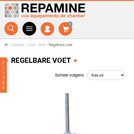
0
>
Steigers
>
Voet - Wiel
>
Regelbare voet
REGELBARE VOET
F
I
L
Sorteer volgens
T
E
R