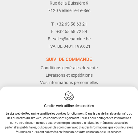
Rue de la Buissière 9
7120
Vellereille-Le-Sec
T :
+32 65 58 63 21
F :
+32 65 58 72 84
E :
sales@repamine.be
TVA:
BE 0401.199.621
SUIVI DE COMMANDE
Conditions générales de vente
Livraisons et expéditions
Vos informations personnelles
Modes de paiement
Services Après-vente
Aide et assistance
Ce site web utilise des cookies
Le site web de Repamine sa utilise les cookies fonctionnels. Dans le cas de l'analyse du trafic ou
des publicités du site web, les cookies sont également utilisés pour partager des informations
sur votre utilisation de notre site, avec nos partenaires d'analyse, les médias sociaux et les
partenaires publicitaires, qui peuvent les combiner avec d'autres informations que vous leur avez
fournies ou qu'ils ont collectées en fonction de votre utilisation de leurs services.