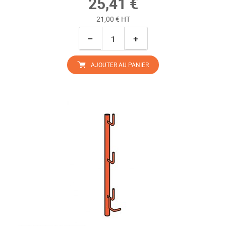
25,41 €
21,00 € HT
−
+
AJOUTER AU PANIER