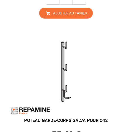
AJOUTER AU PANIER
POTEAU GARDE-CORPS GALVA POUR Ø42