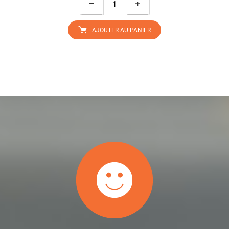
−
+
AJOUTER AU PANIER