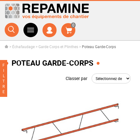
0
>
Échafaudage
>
Garde Corps et Plinthes
>
Poteau Garde-Corps
POTEAU GARDE-CORPS
F
I
L
Classer par
T
R
E