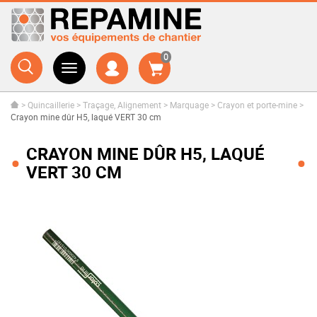
0
>
Quincaillerie
>
Traçage, Alignement
>
Marquage
>
Crayon et porte-mine
>
Crayon mine dûr H5, laqué VERT 30 cm
CRAYON MINE DÛR H5, LAQUÉ
VERT 30 CM