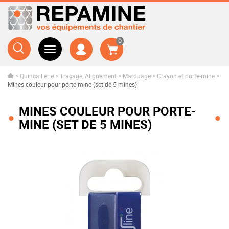
0
>
Quincaillerie
>
Traçage, Alignement
>
Marquage
>
Crayon et porte-mine
>
Mines couleur pour porte-mine (set de 5 mines)
MINES COULEUR POUR PORTE-
MINE (SET DE 5 MINES)