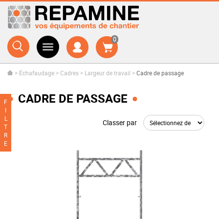
0
>
Échafaudage
>
Cadres
>
Largeur de travail
>
Cadre de passage
CADRE DE PASSAGE
F
I
L
Classer par
T
R
E