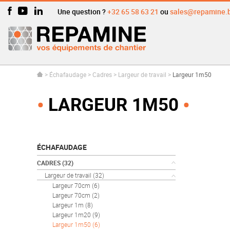
Une question ?
+32 65 58 63 21
ou
sales@repamine.
>
Échafaudage
>
Cadres
>
Largeur de travail
>
Largeur 1m50
LARGEUR 1M50
ÉCHAFAUDAGE
CADRES
(32)
Largeur de travail
(32)
Largeur 70cm
(6)
Largeur 70cm
(2)
Largeur 1m
(8)
Largeur 1m20
(9)
Largeur 1m50
(6)