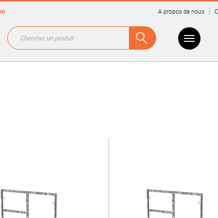
be
A propos de nous
C