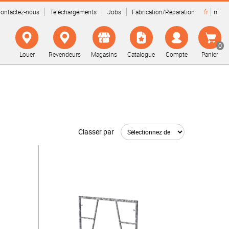
fr
nl
ontactez-nous
Téléchargements
Jobs
Fabrication/Réparation
0
Louer
Revendeurs
Magasins
Catalogue
Compte
Panier
Classer par