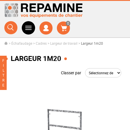
0
>
Échafaudage
>
Cadres
>
Largeur de travail
>
Largeur 1m20
LARGEUR 1M20
F
I
L
Classer par
T
R
E