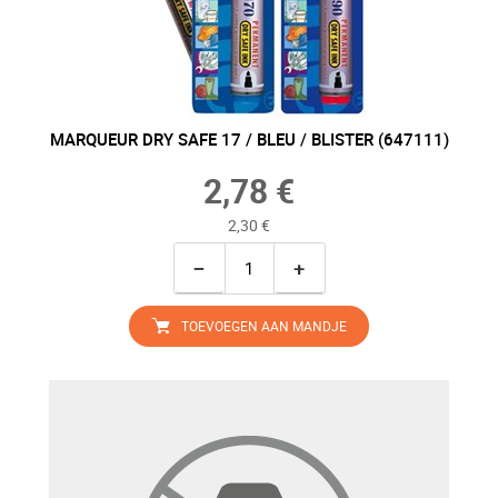
MARQUEUR DRY SAFE 17 / BLEU / BLISTER (647111)
2,78 €
2,30 €
−
+
TOEVOEGEN AAN MANDJE