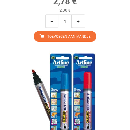
2,78 €
2,30 €
−
+
TOEVOEGEN AAN MANDJE