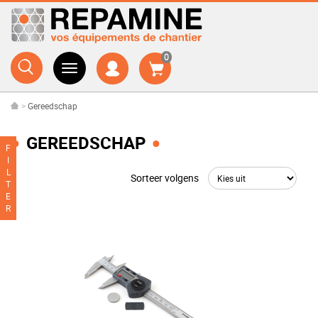
0
>
Gereedschap
GEREEDSCHAP
F
I
L
Sorteer volgens
T
E
R