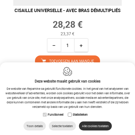
CISAILLE UNIVERSELLE - AVEC BRAS DÉMULTIPLIÉS
28,28 €
23,37 €
−
+
TOEVOEGEN AAN MANDJE
Deze website maakt gebruik van cookies
De website van Repamine sa gebruikt functionele cookies. In het geval van het analyseren van
websiteverkeer of advertenties, worden ook cookies gebruikt voor het delen van informatie, over
uw gebruik van onze site, met onze analysepartners, sociale media en advertentiepartners, die
deze kunnen combineren met andere informatie die u aan hen heeft verstrekt of die zij hebben
verzameld op basis van uw gebruik van hun diensten.
Functioneel
Statistieken
Toon details
Selectie toelaten
Alle cookies toelaten