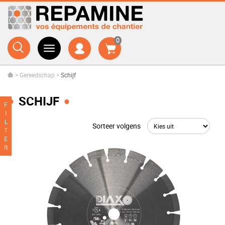
0
>
Gereedschap
>
Schijf
SCHIJF
F
I
L
Sorteer volgens
T
E
R