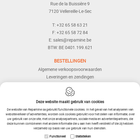
Rue de la Buissière 9
7120
Vellereille-Le-Sec
T:
+32 65 58 63 21
F:
+32 65 58 72 84
E:
sales@repamine.be
BTW:
BE 0401.199.621
BESTELLINGEN
Algemene verkoopsvoorwaarden
Leveringen en zendingen
Retourneren
Betaalmogelijkheden
Dienst naverkoop
Deze website maakt gebruik van cookies
Hulp en bijstand
De website van Repamine sa gebruikt functionele cookies. In het geval van het analyseren van
websiteverkeer of advertenties, worden ook cookies gebruikt voor het delen van informatie, over
uw gebruik van onze site, met onze analysepartners, sociale media en advertentiepartners, die
deze kunnen combineren met andere informatie die u aan hen heeft verstrekt of die zij hebben
verzameld op basis van uw gebruik van hun diensten.
Functioneel
Statistieken