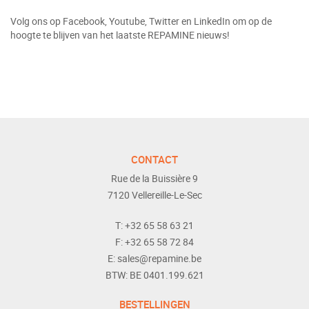
Volg ons op Facebook, Youtube, Twitter en LinkedIn om op de
hoogte te blijven van het laatste REPAMINE nieuws!
CONTACT
Rue de la Buissière 9
7120
Vellereille-Le-Sec
T:
+32 65 58 63 21
F:
+32 65 58 72 84
E:
sales@repamine.be
BTW:
BE 0401.199.621
BESTELLINGEN