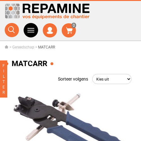
0
>
Gereedschap
>
MATCARR
MATCARR
F
I
L
Sorteer volgens
T
E
R