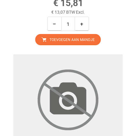
€ 15,81
€ 13,07 BTW Excl.
−
+
TOEVOEGEN AAN MANDJE