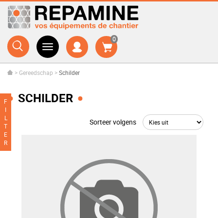
0
>
Gereedschap
>
Schilder
SCHILDER
F
I
L
Sorteer volgens
T
E
R