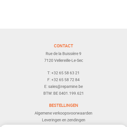
CONTACT
Rue de la Buissière 9
7120
Vellereille-Le-Sec
T:
+32 65 58 63 21
F:
+32 65 58 72 84
E:
sales@repamine.be
BTW:
BE 0401.199.621
BESTELLINGEN
Algemene verkoopsvoorwaarden
Leveringen en zendingen
Retourneren